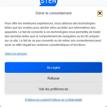
Gérer le consentement
Nettoyage industriel depuis 1984
SOC TRAVAUX ENTRETIEN NETTOYAGE
Paris,
13 rue des Frères Lumière 77100 Meaux
Pour offrir les meilleures expériences, nous utilisons des technologies
telles que les cookies pour stocker et/ou accéder aux informations des
info@lasten.fr
01 64 36 48 20
appareils. Le fait de consentir à ces technologies nous permettra de traiter
des données telles que le comportement de navigation ou les ID uniques
sur ce site. Le fait de ne pas consentir ou de retirer son consentement peut
avoir un effet négatif sur certaines caractéristiques et fonctions.
© 2026 STEN — Tous droits réservés
Gérer les services
Accepter
Refuser
Voir les préférences
Politique de cookies
Politique de confidentialité