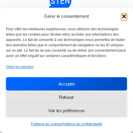
Gérer le consentement
Nettoyage industriel depuis 1984
SOC TRAVAUX ENTRETIEN NETTOYAGE
Paris,
13 rue des Frères Lumière 77100 Meaux
Pour offrir les meilleures expériences, nous utilisons des technologies
telles que les cookies pour stocker et/ou accéder aux informations des
info@lasten.fr
01 64 36 48 20
appareils. Le fait de consentir à ces technologies nous permettra de traiter
des données telles que le comportement de navigation ou les ID uniques
sur ce site. Le fait de ne pas consentir ou de retirer son consentement peut
avoir un effet négatif sur certaines caractéristiques et fonctions.
© 2026 STEN — Tous droits réservés
Gérer les services
Accepter
Refuser
Voir les préférences
Politique de cookies
Politique de confidentialité