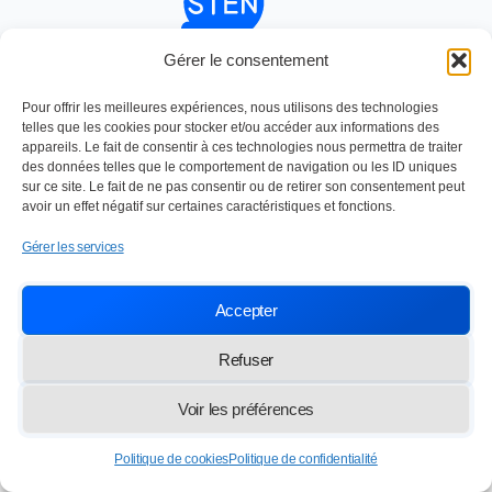
Gérer le consentement
Nettoyage industriel depuis 1984
SOC TRAVAUX ENTRETIEN NETTOYAGE
Paris,
13 rue des Frères Lumière 77100 Meaux
Pour offrir les meilleures expériences, nous utilisons des technologies
telles que les cookies pour stocker et/ou accéder aux informations des
info@lasten.fr
01 64 36 48 20
appareils. Le fait de consentir à ces technologies nous permettra de traiter
des données telles que le comportement de navigation ou les ID uniques
sur ce site. Le fait de ne pas consentir ou de retirer son consentement peut
avoir un effet négatif sur certaines caractéristiques et fonctions.
© 2026 STEN — Tous droits réservés
Gérer les services
Accepter
Refuser
Voir les préférences
Politique de cookies
Politique de confidentialité