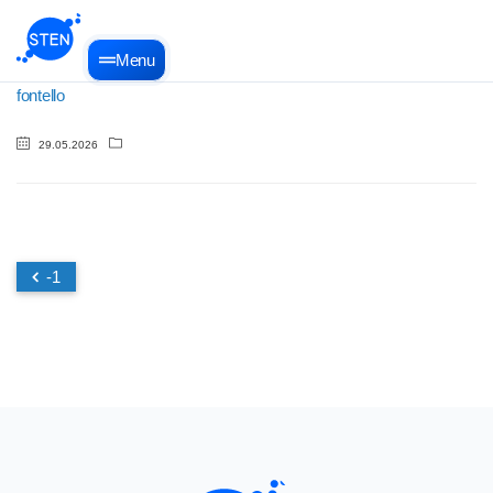
Menu
fontello
29.05.2026
-1