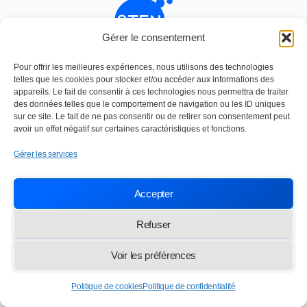
Gérer le consentement
Nettoyage industriel depuis 1984
Pour offrir les meilleures expériences, nous utilisons des technologies
SOC TRAVAUX ENTRETIEN NETTOYAGE
telles que les cookies pour stocker et/ou accéder aux informations des
Paris,
13 rue des Frères Lumière 77100 Meaux
appareils. Le fait de consentir à ces technologies nous permettra de traiter
des données telles que le comportement de navigation ou les ID uniques
info@lasten.fr
01 64 36 48 20
sur ce site. Le fait de ne pas consentir ou de retirer son consentement peut
avoir un effet négatif sur certaines caractéristiques et fonctions.
© 2026 STEN — Tous droits réservés
Gérer les services
Accepter
Refuser
Voir les préférences
Politique de cookies
Politique de confidentialité