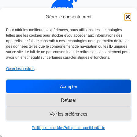
Gérer le consentement
Nettoyage industriel depuis 1984
Pour offrir les meilleures expériences, nous utilisons des technologies
SOC TRAVAUX ENTRETIEN NETTOYAGE
telles que les cookies pour stocker et/ou accéder aux informations des
Paris,
13 rue des Frères Lumière 77100 Meaux
appareils. Le fait de consentir à ces technologies nous permettra de traiter
des données telles que le comportement de navigation ou les ID uniques
info@lasten.fr
01 64 36 48 20
sur ce site. Le fait de ne pas consentir ou de retirer son consentement peut
avoir un effet négatif sur certaines caractéristiques et fonctions.
© 2026 STEN — Tous droits réservés
Gérer les services
Accepter
Refuser
Voir les préférences
Politique de cookies
Politique de confidentialité