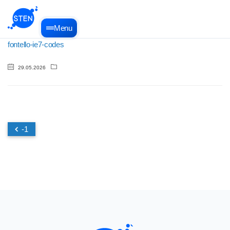
Menu
fontello-ie7-codes
29.05.2026
-1