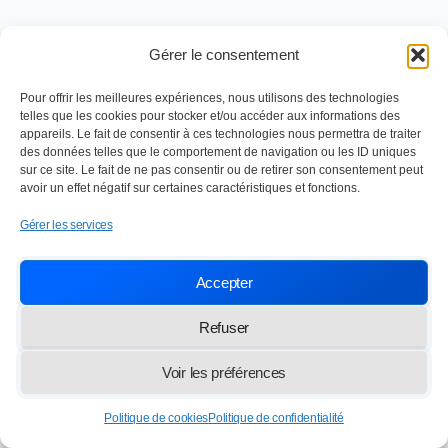
Gérer le consentement
Pour offrir les meilleures expériences, nous utilisons des technologies
telles que les cookies pour stocker et/ou accéder aux informations des
appareils. Le fait de consentir à ces technologies nous permettra de traiter
Nettoyage industriel depuis 1984
des données telles que le comportement de navigation ou les ID uniques
SOC TRAVAUX ENTRETIEN NETTOYAGE
sur ce site. Le fait de ne pas consentir ou de retirer son consentement peut
avoir un effet négatif sur certaines caractéristiques et fonctions.
Paris,
13 rue des Frères Lumière 77100 Meaux
Gérer les services
info@lasten.fr
01 64 36 48 20
Accepter
© 2026 STEN — Tous droits réservés
Refuser
Voir les préférences
Politique de cookies
Politique de confidentialité