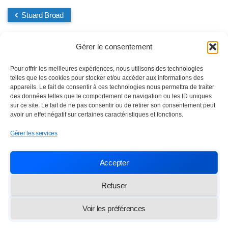
Stuard Broad
Gérer le consentement
Pour offrir les meilleures expériences, nous utilisons des technologies
telles que les cookies pour stocker et/ou accéder aux informations des
appareils. Le fait de consentir à ces technologies nous permettra de traiter
des données telles que le comportement de navigation ou les ID uniques
sur ce site. Le fait de ne pas consentir ou de retirer son consentement peut
avoir un effet négatif sur certaines caractéristiques et fonctions.
Gérer les services
Nettoyage industriel depuis 1984
Accepter
SOC TRAVAUX ENTRETIEN NETTOYAGE
Paris,
13 rue des Frères Lumière 77100 Meaux
Refuser
info@lasten.fr
01 64 36 48 20
Voir les préférences