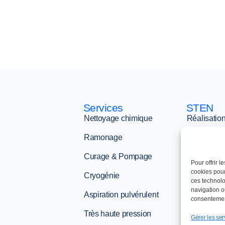
Services
STEN
Nettoyage chimique
Réalisatio
Ramonage
La minute
Curage & Pompage
Engageme
Pour offrir 
cookies pour
Cryogénie
Actualités
ces technolo
navigation ou
Aspiration pulvérulent
Contact et
consentement
Très haute pression
Gérer les ser