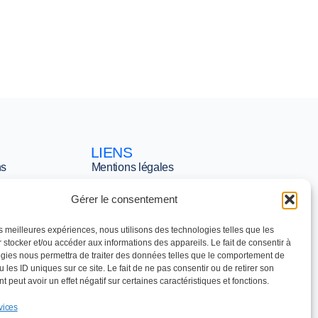
LIENS
ns
Mentions légales
 STEN
Politique de
Gérer le consentement
confidentialité
nt SSE
les meilleures expériences, nous utilisons des technologies telles que les
Politique de cookies
 stocker et/ou accéder aux informations des appareils. Le fait de consentir à
(UE)
gies nous permettra de traiter des données telles que le comportement de
 les ID uniques sur ce site. Le fait de ne pas consentir ou de retirer son
 Devis
 peut avoir un effet négatif sur certaines caractéristiques et fonctions.
vices