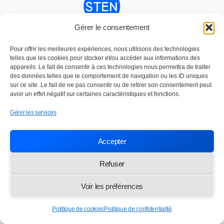
Gérer le consentement
Nettoyage industriel depuis 1984
SOC TRAVAUX ENTRETIEN NETTOYAGE
Pour offrir les meilleures expériences, nous utilisons des technologies
Paris,
13 rue des Frères Lumière 77100 Meaux
telles que les cookies pour stocker et/ou accéder aux informations des
appareils. Le fait de consentir à ces technologies nous permettra de traiter
info@lasten.fr
01 64 36 48 20
des données telles que le comportement de navigation ou les ID uniques
sur ce site. Le fait de ne pas consentir ou de retirer son consentement peut
avoir un effet négatif sur certaines caractéristiques et fonctions.
© 2026 STEN — Tous droits réservés
Gérer les services
Accepter
Refuser
Voir les préférences
Politique de cookies
Politique de confidentialité