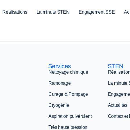
Réalisations
La minute STEN
Engagement SSE
Act
Services
STEN
Nettoyage chimique
Réalisatio
Ramonage
La minute
Curage & Pompage
Engageme
Cryogénie
Actualités
Aspiration pulvérulent
Contact et
Très haute pression