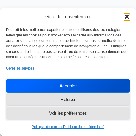
Gérer le consentement
Pour offrir les meilleures expériences, nous utilisons des technologies
telles que les cookies pour stocker et/ou accéder aux informations des
appareils. Le fait de consentir à ces technologies nous permettra de traiter
des données telles que le comportement de navigation ou les ID uniques
Nettoyage industriel depuis 1984
sur ce site. Le fait de ne pas consentir ou de retirer son consentement peut
SOC TRAVAUX ENTRETIEN NETTOYAGE
avoir un effet négatif sur certaines caractéristiques et fonctions.
Paris,
13 rue des Frères Lumière 77100 Meaux
Gérer les services
info@lasten.fr
01 64 36 48 20
Accepter
© 2026 STEN — Tous droits réservés
Refuser
Voir les préférences
Politique de cookies
Politique de confidentialité