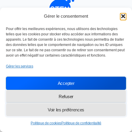
Gérer le consentement
Nettoyage industriel depuis 1984
Pour offrir les meilleures expériences, nous utilisons des technologies
SOC TRAVAUX ENTRETIEN NETTOYAGE
telles que les cookies pour stocker et/ou accéder aux informations des
Paris,
13 rue des Frères Lumière 77100 Meaux
appareils. Le fait de consentir à ces technologies nous permettra de traiter
des données telles que le comportement de navigation ou les ID uniques
info@lasten.fr
01 64 36 48 20
sur ce site. Le fait de ne pas consentir ou de retirer son consentement peut
avoir un effet négatif sur certaines caractéristiques et fonctions.
© 2026 STEN — Tous droits réservés
Gérer les services
Accepter
Refuser
Voir les préférences
Politique de cookies
Politique de confidentialité