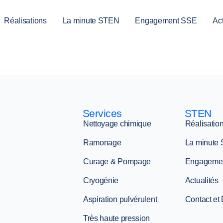
Réalisations
La minute STEN
Engagement SSE
Act
Services
STEN
Nettoyage chimique
Réalisatio
Ramonage
La minute
Curage & Pompage
Engageme
Cryogénie
Actualités
Aspiration pulvérulent
Contact et
Très haute pression