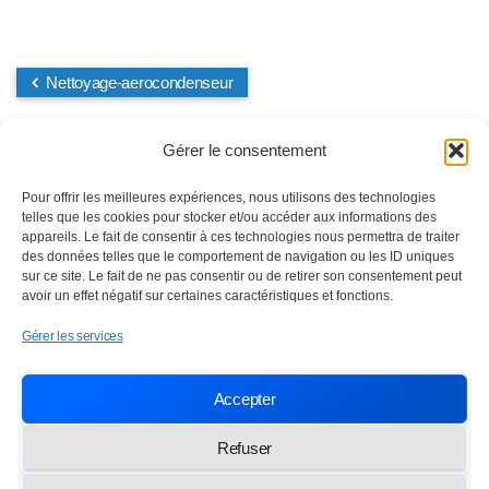
Nettoyage-aerocondenseur
Gérer le consentement
Pour offrir les meilleures expériences, nous utilisons des technologies
telles que les cookies pour stocker et/ou accéder aux informations des
appareils. Le fait de consentir à ces technologies nous permettra de traiter
des données telles que le comportement de navigation ou les ID uniques
sur ce site. Le fait de ne pas consentir ou de retirer son consentement peut
avoir un effet négatif sur certaines caractéristiques et fonctions.
Gérer les services
Nettoyage industriel depuis 1984
Accepter
SOC TRAVAUX ENTRETIEN NETTOYAGE
Paris,
13 rue des Frères Lumière 77100 Meaux
Refuser
info@lasten.fr
01 64 36 48 20