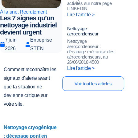
activités sur notre page
LINKEDIN
À la une
,
Recrutement
Lire l'article >
Les 7 signes qu’un
nettoyage industriel
Nettoyage-
devient urgent
aerocondenseur
7 juin
Entreprise
Nettoyage
aérocondenseur :
2026
STEN
décapage mécanisé des
aérocondenseurs, au
26/06/2018 4500
Lire l'article >
Comment reconnaître les
signaux d’alerte avant
Voir tout les articles
que la situation ne
devienne critique sur
votre site.
Nettoyage cryogénique
: décapage pont en