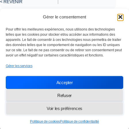
< REVENIR
Gérer le consentement
Pour offrir les meilleures expériences, nous utilisons des technologies
telles que les cookies pour stocker et/ou accéder aux informations des
appareils. Le fait de consentir à ces technologies nous permettra de traiter
des données telles que le comportement de navigation ou les ID uniques
sur ce site. Le fait de ne pas consentir ou de retirer son consentement peut
avoir un effet négatif sur certaines caractéristiques et fonctions.
Gérer les services
Nettoyage industriel depuis 1984
Accepter
SOC TRAVAUX ENTRETIEN NETTOYAGE
Paris,
13 rue des Frères Lumière 77100 Meaux
Refuser
info@lasten.fr
01 64 36 48 20
Voir les préférences
© 2026 STEN — Tous droits réservés
Politique de cookies
Politique de confidentialité