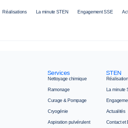
Réalisations
La minute STEN
Engagement SSE
Act
Services
STEN
Nettoyage chimique
Réalisatio
Ramonage
La minute
Curage & Pompage
Engageme
Cryogénie
Actualités
Aspiration pulvérulent
Contact et