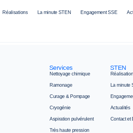
Réalisations
La minute STEN
Engagement SSE
Act
Services
STEN
Nettoyage chimique
Réalisatio
Ramonage
La minute
Curage & Pompage
Engageme
Cryogénie
Actualités
Aspiration pulvérulent
Contact et
Très haute pression