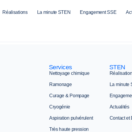
Réalisations
La minute STEN
Engagement SSE
Act
Services
STEN
Nettoyage chimique
Réalisatio
Ramonage
La minute
Curage & Pompage
Engageme
Cryogénie
Actualités
Aspiration pulvérulent
Contact et
Très haute pression