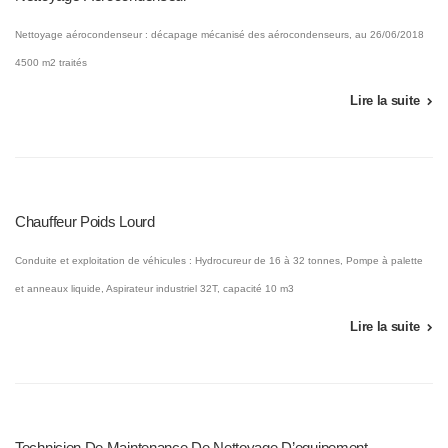
Nettoyage aérocondenseur : décapage mécanisé des aérocondenseurs, au 26/06/2018
4500 m2 traités
Lire la suite
Chauffeur Poids Lourd
Conduite et exploitation de véhicules : Hydrocureur de 16 à 32 tonnes, Pompe à palette
et anneaux liquide, Aspirateur industriel 32T, capacité 10 m3
Lire la suite
Technicien De Maintenance De Nettoyage D’equipement