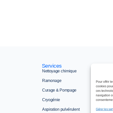
Services
STEN
Nettoyage chimique
Réalisatio
Ramonage
La minute
Pour offrir 
cookies pour
Curage & Pompage
Engageme
ces technolo
navigation ou
Cryogénie
Actualités
consentement
Aspiration pulvérulent
Contact et
Gérer les ser