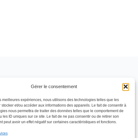
LIENS
Gérer le consentement
ns
Mentions légales
 STEN
Politique de
les meilleures expériences, nous utilisons des technologies telles que les
confidentialité
 stocker et/ou accéder aux informations des appareils. Le fait de consentir à
nt SSE
gies nous permettra de traiter des données telles que le comportement de
Politique de cookies
 les ID uniques sur ce site. Le fait de ne pas consentir ou de retirer son
(UE)
 peut avoir un effet négatif sur certaines caractéristiques et fonctions.
 Devis
vices