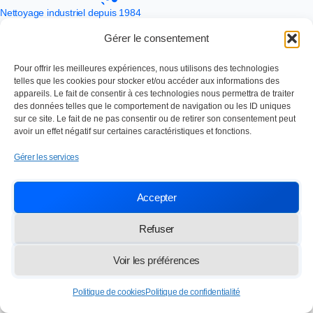
Nettoyage industriel depuis 1984
SOC TRAVAUX ENTRETIEN NETTOYAGE
Gérer le consentement
Paris,
13 rue des Frères Lumière 77100 Meaux
info@lasten.fr
01 64 36 48 20
Pour offrir les meilleures expériences, nous utilisons des technologies
telles que les cookies pour stocker et/ou accéder aux informations des
appareils. Le fait de consentir à ces technologies nous permettra de traiter
des données telles que le comportement de navigation ou les ID uniques
© 2026 STEN — Tous droits réservés
sur ce site. Le fait de ne pas consentir ou de retirer son consentement peut
avoir un effet négatif sur certaines caractéristiques et fonctions.
Gérer les services
Accepter
Refuser
Voir les préférences
Politique de cookies
Politique de confidentialité