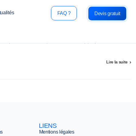
ualités
FAQ ?
Devis gratuit
risques réduits, des arrêts de production limités et des équipes qui travaillent dans de
Lire la suite
LIENS
ns
Mentions légales