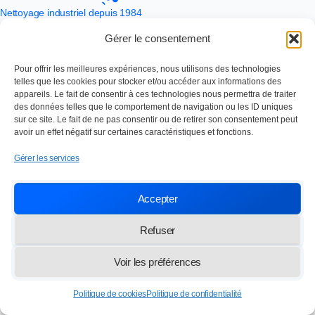
Nettoyage industriel depuis 1984
SOC TRAVAUX ENTRETIEN NETTOYAGE
Gérer le consentement
Paris,
13 rue des Frères Lumière 77100 Meaux
info@lasten.fr
01 64 36 48 20
Pour offrir les meilleures expériences, nous utilisons des technologies
telles que les cookies pour stocker et/ou accéder aux informations des
appareils. Le fait de consentir à ces technologies nous permettra de traiter
des données telles que le comportement de navigation ou les ID uniques
© 2026 STEN — Tous droits réservés
sur ce site. Le fait de ne pas consentir ou de retirer son consentement peut
avoir un effet négatif sur certaines caractéristiques et fonctions.
Gérer les services
Accepter
Refuser
Voir les préférences
Politique de cookies
Politique de confidentialité